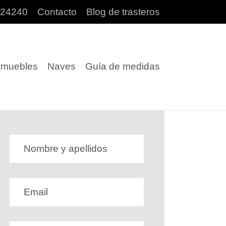
3024240
Contacto
Blog de trasteros
muebles
Naves
Guía de medidas