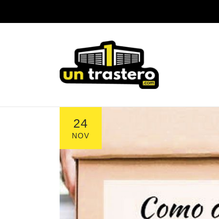
24
NOV