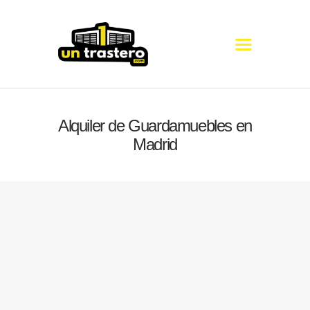
COMUNICADO
Alquiler de Guardamuebles en
TRASTEROS
Madrid
MINI ALMACENES
GUARDAMUEBLES
NAVES
GUÍA DE MEDIDAS