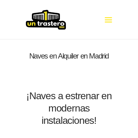
COMUNICADO
Naves en Alquiler en Madrid
TRASTEROS
MINI ALMACENES
GUARDAMUEBLES
NAVES
GUÍA DE MEDIDAS
¡Naves a estrenar en
modernas
instalaciones!