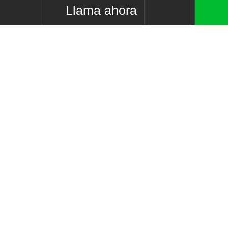
Llama ahora
Nuestros servicios
Alquiler de trasteros
Mini almacenes
Guardamuebles Madrid
Naves en alquiler
Links de interés
Inicio
Nosotros
Guía de medidas
Blog de trasteros
Preguntas frecuentes
Política de privacidad