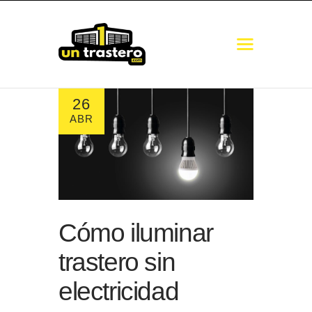
26
COMUNICADO
ABR
TRASTEROS
MINI ALMACENES
GUARDAMUEBLES
NAVES
GUÍA DE MEDIDAS
Cómo iluminar
trastero sin
electricidad