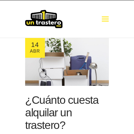
14
COMUNICADO
ABR
TRASTEROS
MINI ALMACENES
GUARDAMUEBLES
NAVES
GUÍA DE MEDIDAS
¿Cuánto cuesta
alquilar un
trastero?