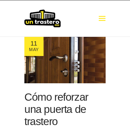
11
COMUNICADO
MAY
TRASTEROS
MINI ALMACENES
GUARDAMUEBLES
NAVES
GUÍA DE MEDIDAS
Cómo reforzar
una puerta de
trastero